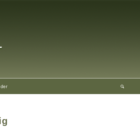
nder
ig