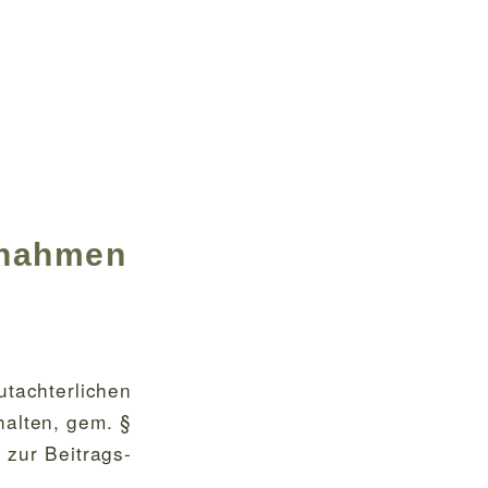
fnahmen
achterlichen
alten, gem. §
 zur Beitrags-