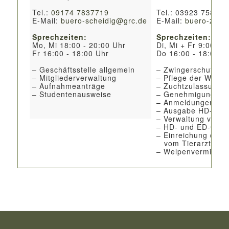
Tel.:
09174 7837719
Tel.: 03923 758988
E-Mail:
buero-scheidig@grc.de
E-Mail:
buero-zare
Sprechzeiten:
Sprechzeiten:
Mo, Mi 18:00 - 20:00 Uhr
Di, Mi + Fr 9:00 - 
Fr 16:00 - 18:00 Uhr
Do 16:00 - 18:00 U
– Geschäftsstelle allgemein
– Zwingerschutzan
– Mitgliederverwaltung
– Pflege der Welpen
– Aufnahmeanträge
– Zuchtzulassungs
– Studentenausweise
– Genehmigung vo
– Anmeldungen zu 
– Ausgabe HD-, E
– Verwaltung von 
– HD- und ED-Ober
– Einreichung der
vom Tierarzt
– Welpenvermittlun