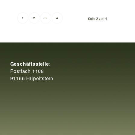
1
3
4
2
Seite 2 von 4
Geschäftsstelle:
Postfach 1108
91155 Hilpoltstein