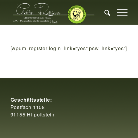
[wpum_register login_link=“yes“ psw_link=“yes“]
Geschäftsstelle:
Postfach 1108
91155 Hilpoltstein